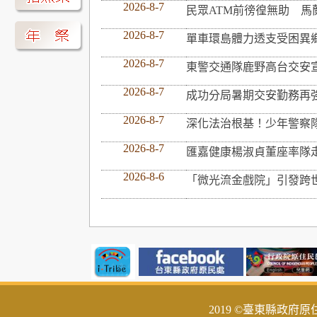
2026-8-7
民眾ATM前徬徨無助 馬
2026-8-7
單車環島體力透支受困異
2026-8-7
東警交通隊鹿野高台交安
2026-8-7
成功分局暑期交安勤務再
2026-8-7
深化法治根基！少年警察
2026-8-7
匯嘉健康楊淑貞董座率隊
2026-8-6
「微光流金戲院」引發跨
2019 ©臺東縣政府