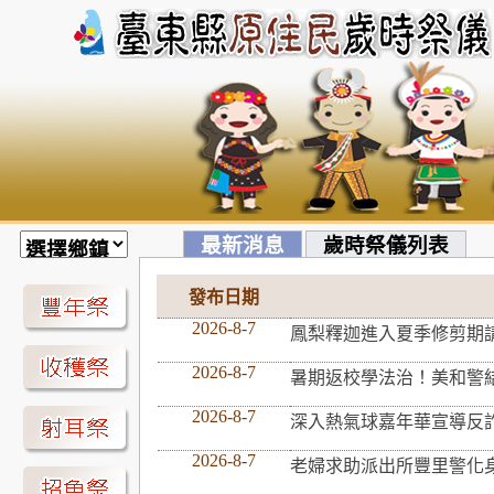
最新消息
歲時祭儀列表
發布日期
2026-8-7
鳳梨釋迦進入夏季修剪期
2026-8-7
暑期返校學法治！美和警
2026-8-7
深入熱氣球嘉年華宣導反
2026-8-7
老婦求助派出所豐里警化